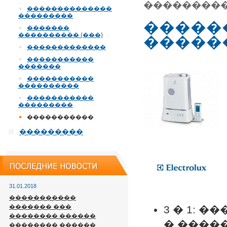
����������
��������������
���������
�����
�������
���������� (���)
������
�������������
�����������
�������
�����������
����������
�����������
���������
�����������
���������
31.01.2018
�����������
������� ���
3 � 1: 
�������� ������
� ����
�������� ������