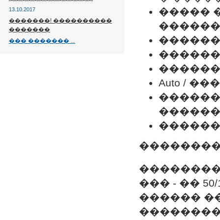
����� 
13.10.2017
�������! ����������
������
�������
������
��� ������� ...
������ 
������
Auto / 
������
������
������
��������
��������
��� - �� 50/1
������ ���
��������� 