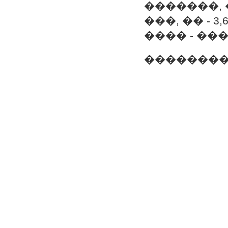
�������, ��
���, �� - 3,6
���� - ���
���������