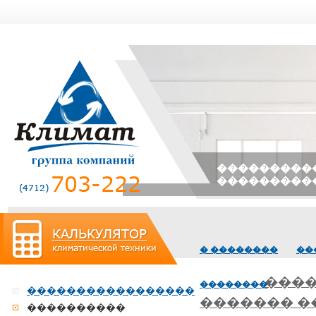
����������
���������
� ��������
��
����
��������
�����������������
������� 
����������