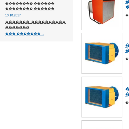
�������� ������
�
�������� ������
�
13.10.2017
�������! ����������
�������
��� ������� ...
�
�
�
�