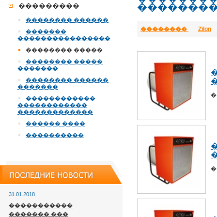
��������
���������
�������� ������
��������
Zilon
�������
����������������
�������� �����
�������� �����
�������
�������� ������
�
�������
�
������������
������������
�������������
������ ����
����������
�
�
31.01.2018
�����������
������� ���