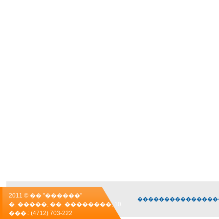
2011 © �� "������"
���������������
�. �����, ��. ��������, 10
���.: (4712) 703-222