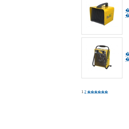
�
�
1
2
������