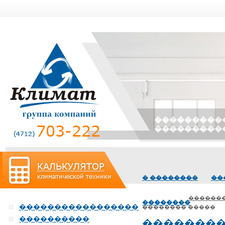
� ��������
��
������
��������
�����������������
�������� �����
����������
��������