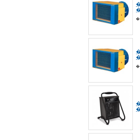
�
�
�
�