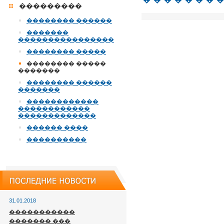
���������
�������� ������
�������
����������������
�������� �����
�������� �����
�������
�������� ������
�������
������������
������������
�������������
������ ����
����������
31.01.2018
�����������
������� ���