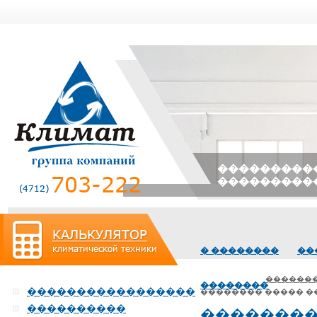
����������
���������
� ��������
��
������
��������
�����������������
�������� ����� �
����������
��������