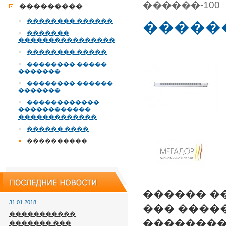
������-100
���������
�������� ������
������
�������
����������������
�������� �����
�������� �����
�������
�������� ������
�������
������������
������������
�������������
������ ����
����������
������ �
31.01.2018
��� ����
�����������
��������
������� ���