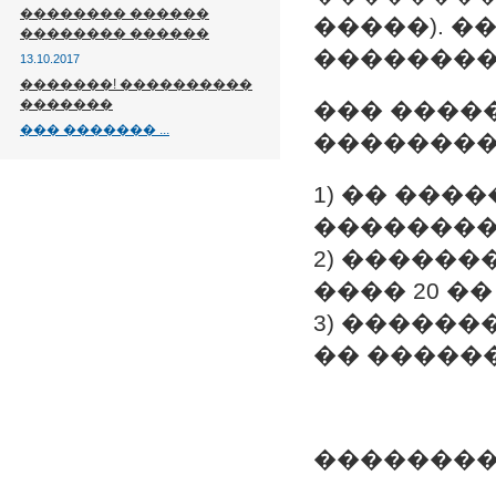
�������� ������
�����). 
�������� ������
��������
13.10.2017
�������! ����������
�������
��� ����
��� ������� ...
��������
1) �� ���
��������
2) �����
���� 20 �
3) �����
�� ������
���������