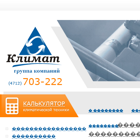
������� �
� ��������
��
����
��������
�����������������
���������
����������